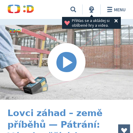
MENU
Přihlas se a ukládej si 
oblíbené hry a videa.
Lovci záhad – země
příběhů — Pátrání: