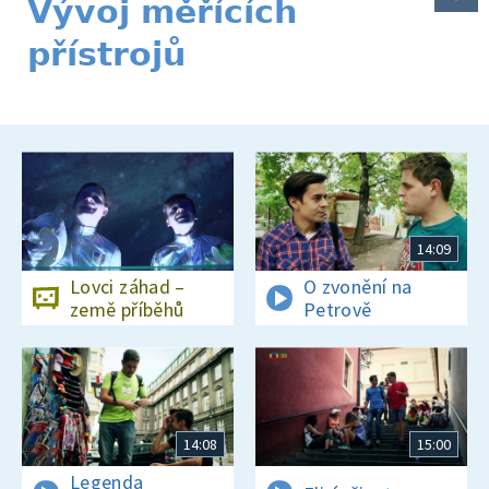
Vývoj měřících
přístrojů
14:09
Lovci záhad –
O zvonění na
země příběhů
Petrově
14:08
15:00
Legenda