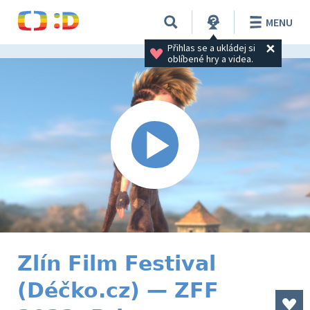
MENU
Přihlas se a ukládej si 
oblíbené hry a videa.
Zlín Film Festival
(Déčko.cz) — ZFF