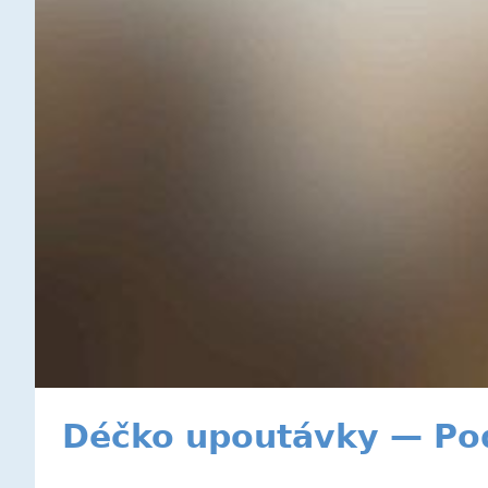
Déčko upoutávky — Podz