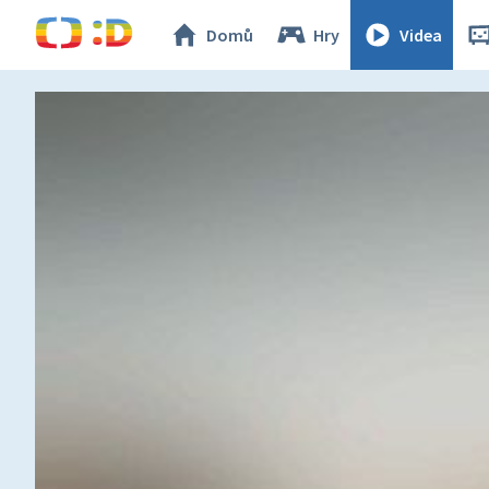
Domů
Hry
Videa