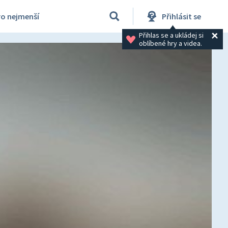
ro nejmenší
Přihlásit se
Přihlas se a ukládej si 
oblíbené hry a videa.