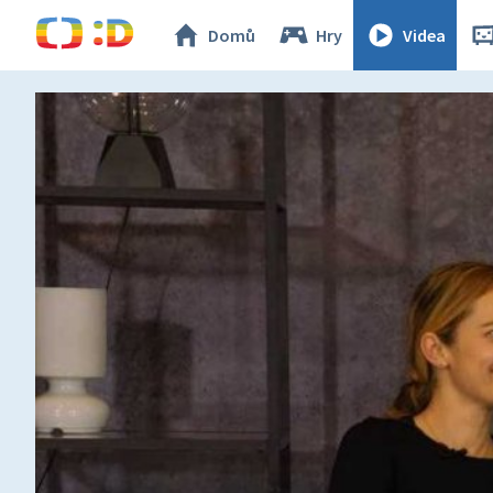
Domů
Hry
Videa