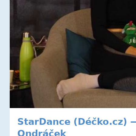
StarDance (Déčko.cz) 
Ondráček