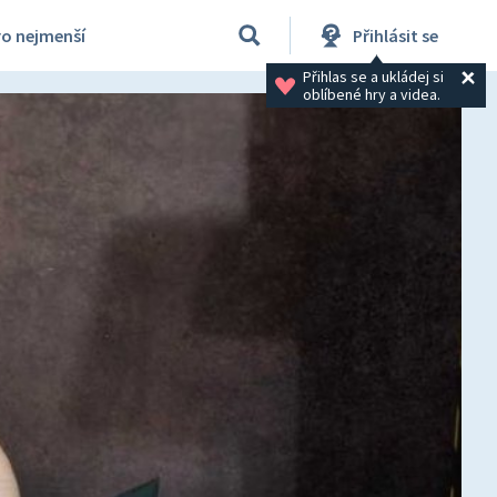
ro nejmenší
Přihlásit se
Přihlas se a ukládej si 
oblíbené hry a videa.