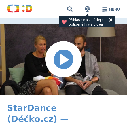
MENU
Přihlas se a ukládej si 
oblíbené hry a videa.
StarDance
(Déčko.cz) —