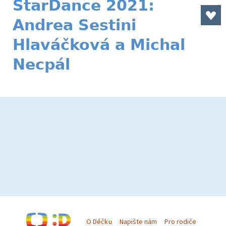
StarDance 2021:
Andrea Sestini
Hlaváčková a Michal
Necpál
O Déčku
Napište nám
Pro rodiče