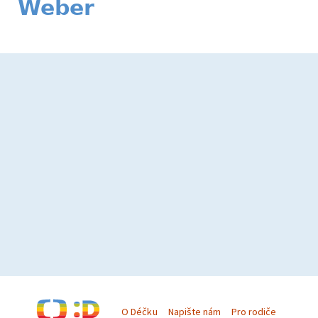
Weber
O Déčku
Napište nám
Pro rodiče