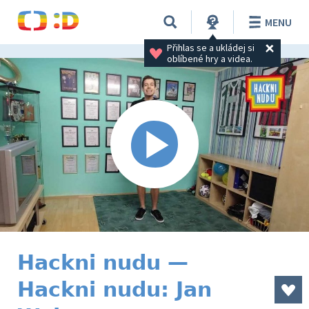
MENU
Přihlas se a ukládej si 
oblíbené hry a videa.
Hackni nudu —
Hackni nudu: Jan