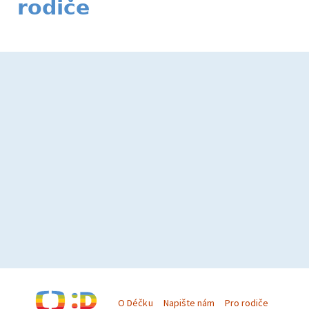
rodiče
O Déčku
Napište nám
Pro rodiče