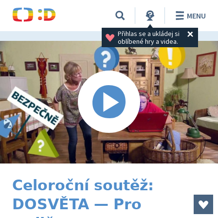
MENU
Přihlas se a ukládej si 
oblíbené hry a videa.
Celoroční soutěž:
DOSVĚTA — Pro