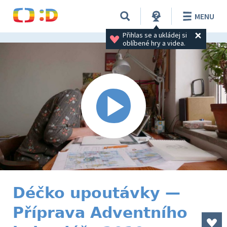
MENU
Přihlas se a ukládej si 
oblíbené hry a videa.
Déčko upoutávky —
Příprava Adventního