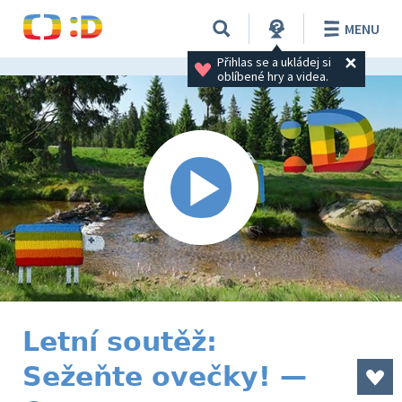
MENU
Přihlas se a ukládej si 
oblíbené hry a videa.
Letní soutěž:
Sežeňte ovečky! —