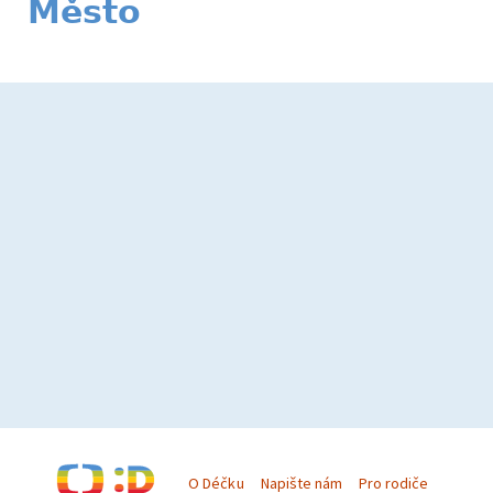
Město
O Déčku
Napište nám
Pro rodiče