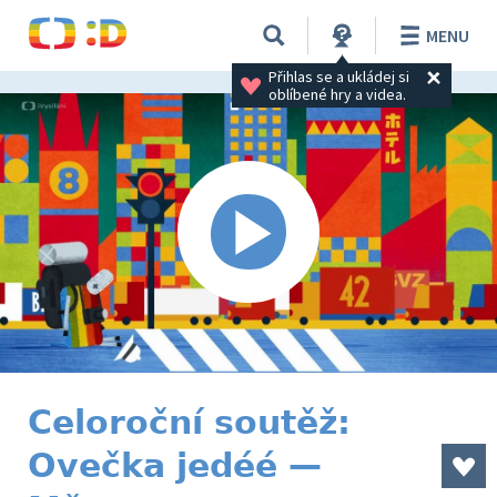
MENU
Přihlas se a ukládej si 
oblíbené hry a videa.
Celoroční soutěž:
Ovečka jedéé —