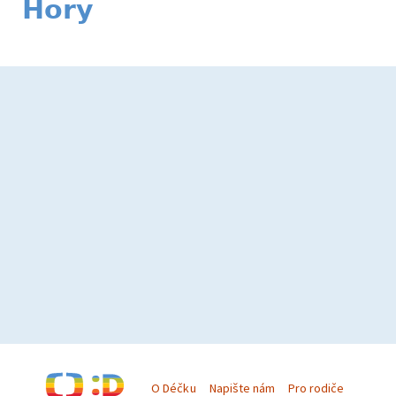
Hory
O Déčku
Napište nám
Pro rodiče