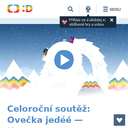
MENU
Přihlas se a ukládej si 
oblíbené hry a videa.
Celoroční soutěž:
Ovečka jedéé —