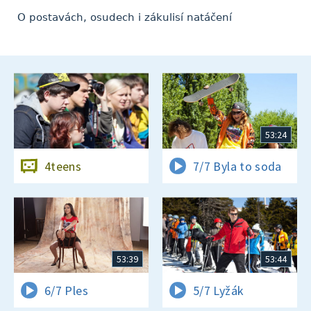
O postavách, osudech i zákulisí natáčení
53:24
4teens
7/7 Byla to soda
53:39
53:44
6/7 Ples
5/7 Lyžák