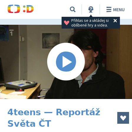
MENU
Přihlas se a ukládej si 
oblíbené hry a videa.
4teens — Reportáž
Světa ČT