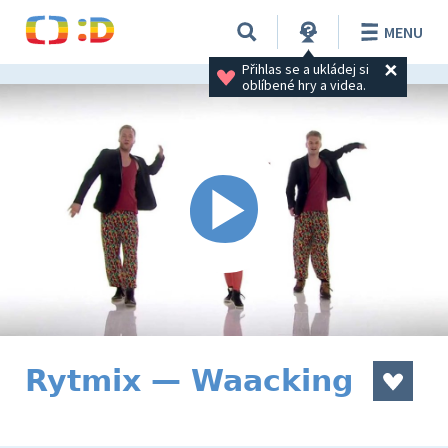
MENU
Přihlas se a ukládej si 
oblíbené hry a videa.
Rytmix — Waacking