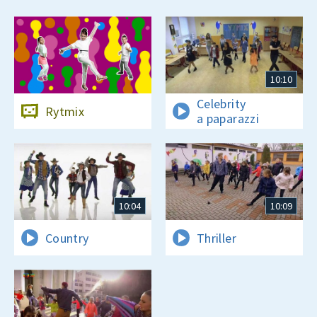
10:10
Celebrity
Rytmix
a paparazzi
10:04
10:09
Country
Thriller