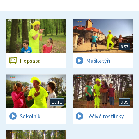
9:57
Hopsasa
Mušketýři
10:12
9:39
Sokolník
Léčivé rostlinky