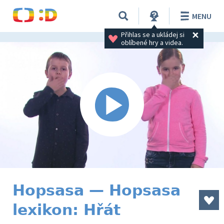
MENU
Přihlas se a ukládej si 
oblíbené hry a videa.
Hopsasa — Hopsasa
lexikon: Hřát