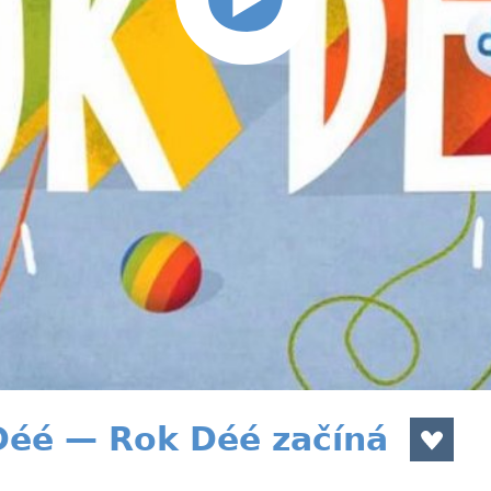
Déé — Rok Déé začíná