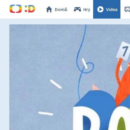
Domů
Hry
Videa