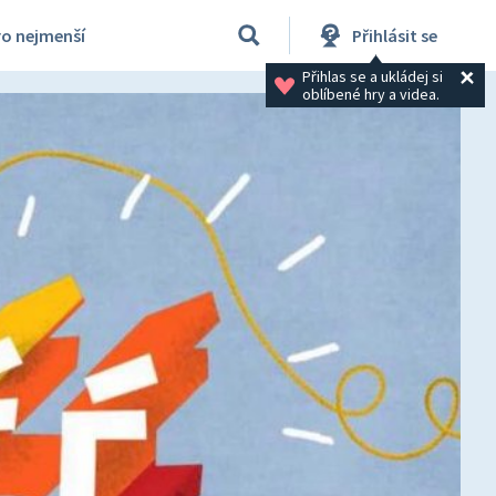
ro nejmenší
Přihlásit se
Přihlas se a ukládej si 
oblíbené hry a videa.