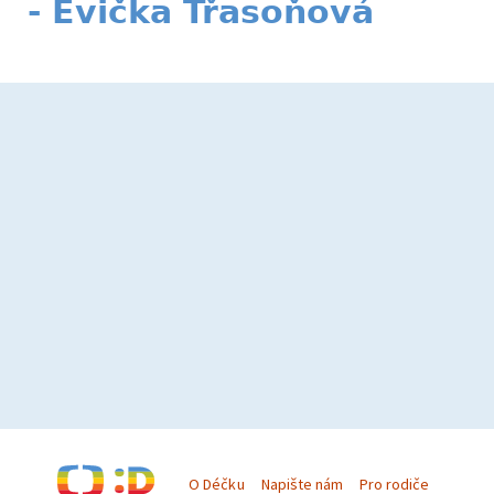
- Evička Třasoňová
O Déčku
Napište nám
Pro rodiče