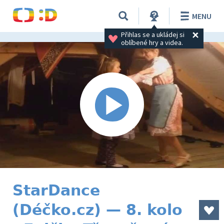
MENU
Přihlas se a ukládej si 
oblíbené hry a videa.
StarDance
(Déčko.cz) — 8. kolo