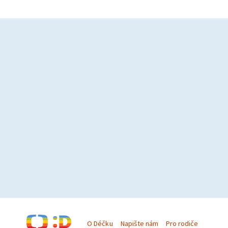
O Déčku
Napište nám
Pro rodiče