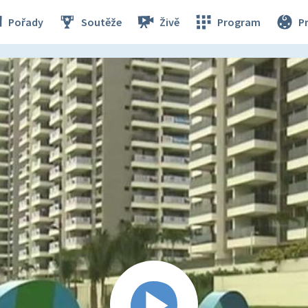
Pořady
Soutěže
Živě
Program
P