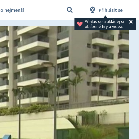
ro nejmenší
Přihlásit se
Přihlas se a ukládej si 
oblíbené hry a videa.