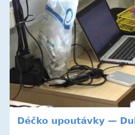
Déčko upoutávky — Duh