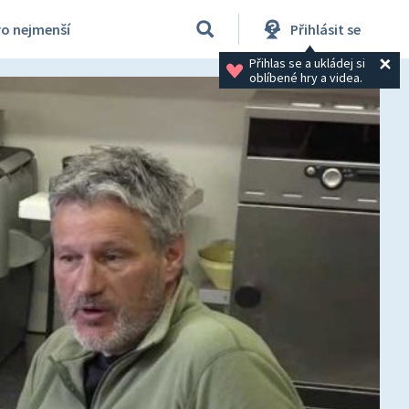
ro nejmenší
Přihlásit se
Přihlas se a ukládej si 
oblíbené hry a videa.