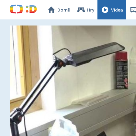
Domů
Hry
Videa