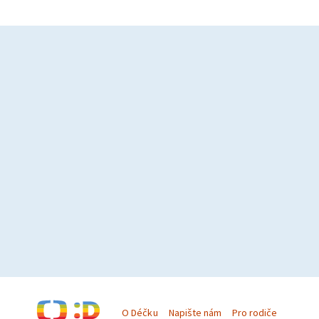
O Déčku
Napište nám
Pro rodiče