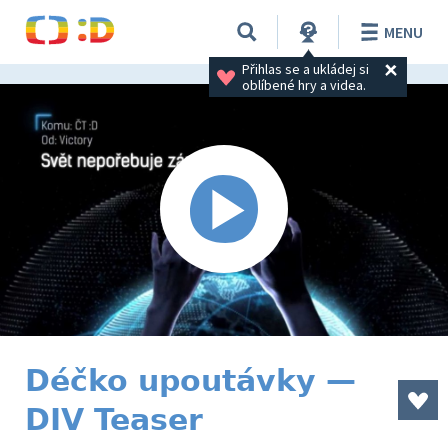
MENU
Přihlas se a ukládej si 
oblíbené hry a videa.
Déčko upoutávky —
DIV Teaser