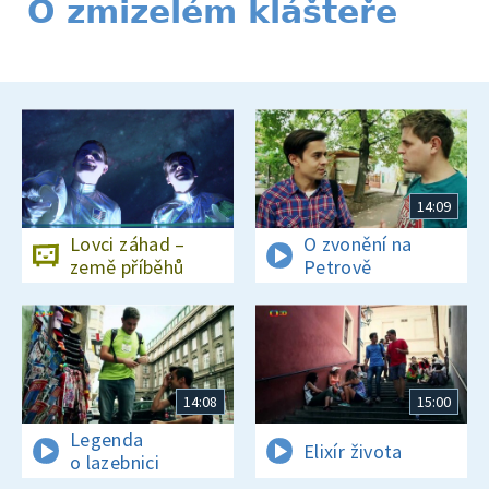
O zmizelém klášteře
14:09
Lovci záhad –
O zvonění na
země příběhů
Petrově
14:08
15:00
Legenda
Elixír života
o lazebnici