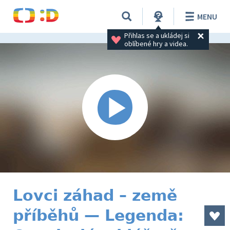
MENU
Přihlas se a ukládej si 
oblíbené hry a videa.
Lovci záhad – země
příběhů — Legenda: