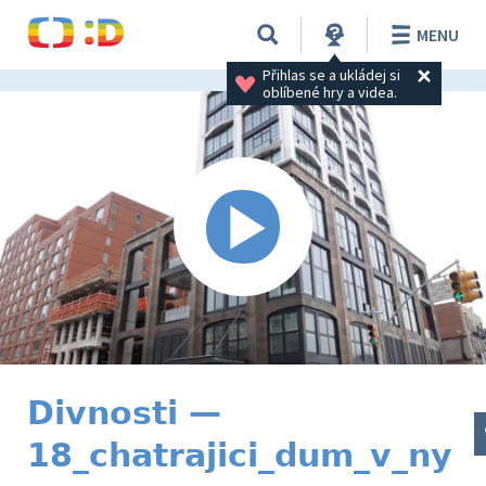
MENU
Přihlas se a ukládej si 
oblíbené hry a videa.
Divnosti —
18_chatrajici_dum_v_ny