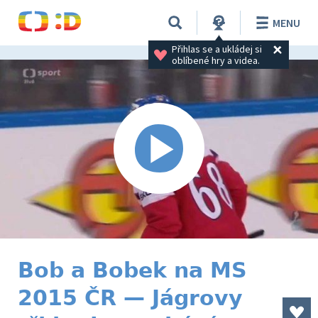
MENU
Přihlas se a ukládej si 
oblíbené hry a videa.
Bob a Bobek na MS
2015 ČR — Jágrovy