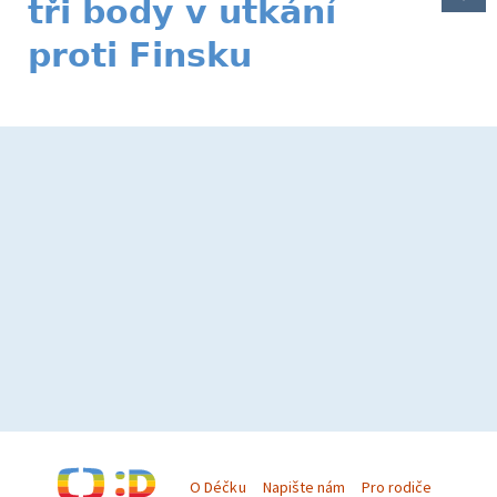
tři body v utkání
proti Finsku
O Déčku
Napište nám
Pro rodiče