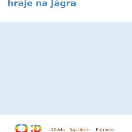
hraje na Jágra
O Déčku
Napište nám
Pro rodiče