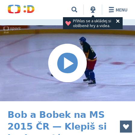
MENU
Přihlas se a ukládej si 
oblíbené hry a videa.
Bob a Bobek na MS
2015 ČR — Klepiš si