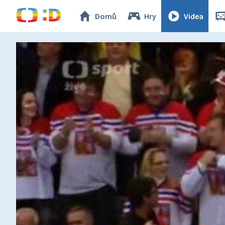
Domů
Hry
Videa