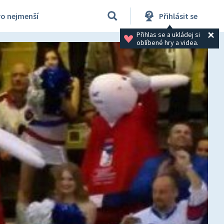
ro nejmenší
Přihlásit se
Přihlas se a ukládej si 
oblíbené hry a videa.