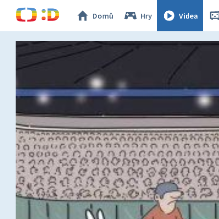
Domů
Hry
Videa