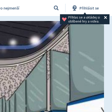
ro nejmenší
Přihlásit se
Přihlas se a ukládej si 
oblíbené hry a videa.