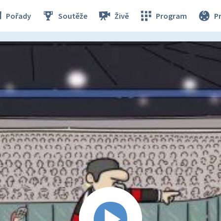
Pořady
Soutěže
Živě
Program
P