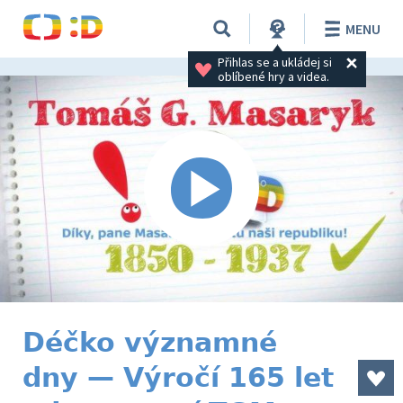
MENU
Přihlas se a ukládej si 
oblíbené hry a videa.
Déčko významné
dny — Výročí 165 let