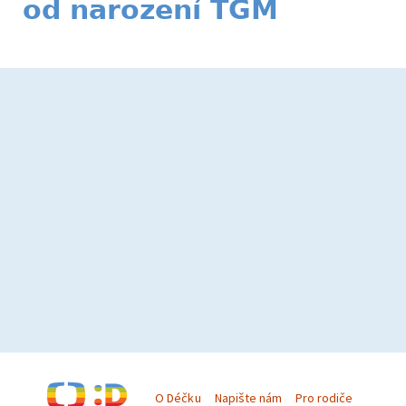
od narození TGM
O Déčku
Napište nám
Pro rodiče