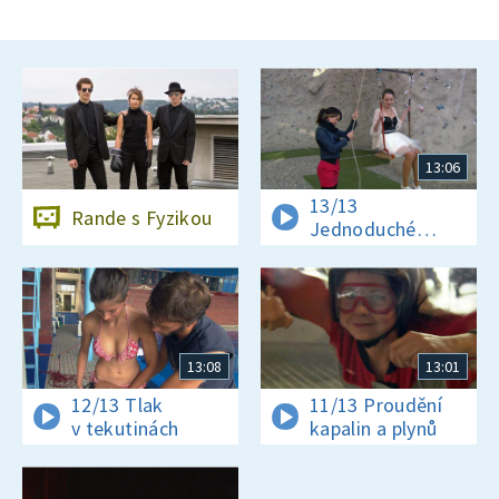
13:06
13/13
Rande s Fyzikou
Jednoduché
stroje
13:08
13:01
12/13 Tlak
11/13 Proudění
v tekutinách
kapalin a plynů