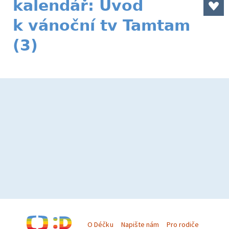
kalendář: Úvod
k vánoční tv Tamtam
(3)
O Déčku
Napište nám
Pro rodiče