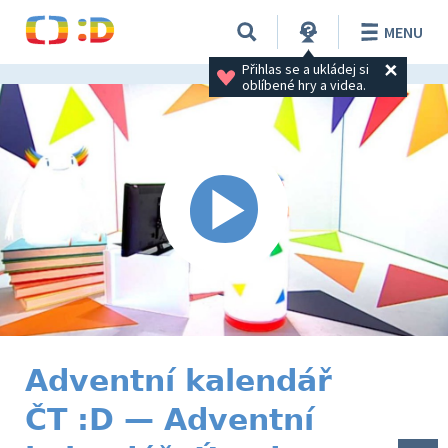
MENU
Přihlas se a ukládej si 
oblíbené hry a videa.
Adventní kalendář
ČT :D — Adventní