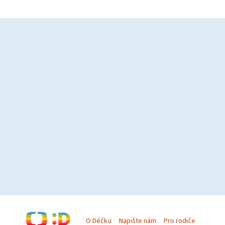
O Déčku
Napište nám
Pro rodiče