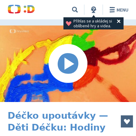
MENU
Přihlas se a ukládej si 
oblíbené hry a videa.
Déčko upoutávky —
Děti Déčku: Hodiny