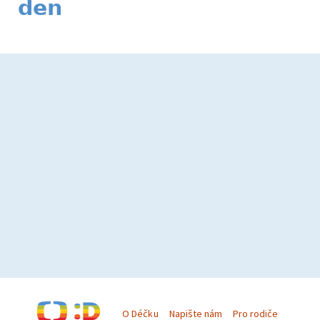
den
O Déčku
Napište nám
Pro rodiče