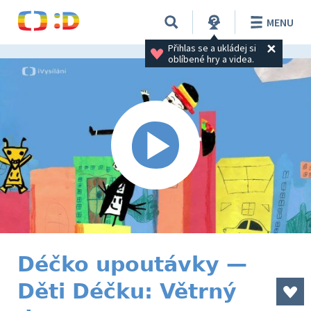
MENU
Přihlas se a ukládej si 
oblíbené hry a videa.
Déčko upoutávky —
Děti Déčku: Větrný