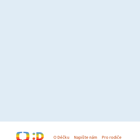
O Déčku
Napište nám
Pro rodiče