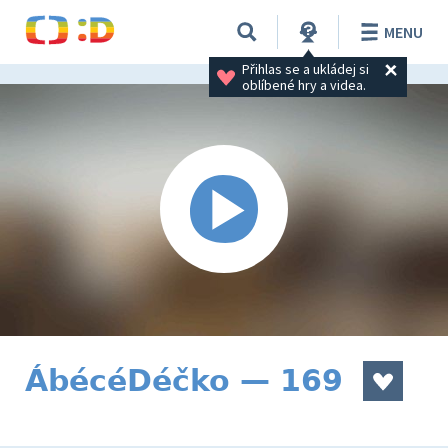
MENU
Přihlas se a ukládej si 
oblíbené hry a videa.
ÁbécéDéčko — 169