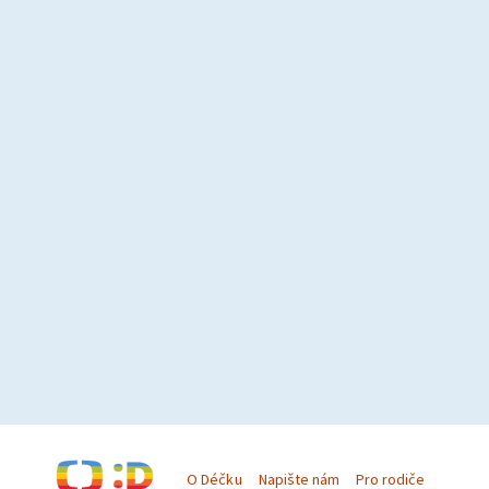
O Déčku
Napište nám
Pro rodiče