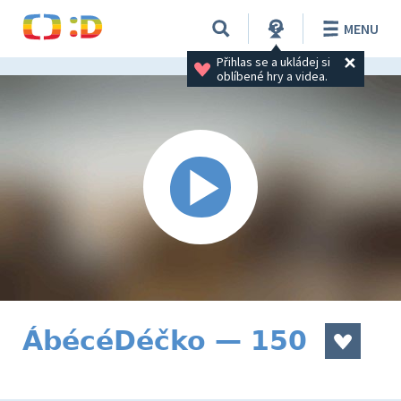
MENU
Přihlas se a ukládej si 
oblíbené hry a videa.
ÁbécéDéčko — 150