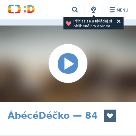
MENU
Přihlas se a ukládej si 
oblíbené hry a videa.
ÁbécéDéčko — 84