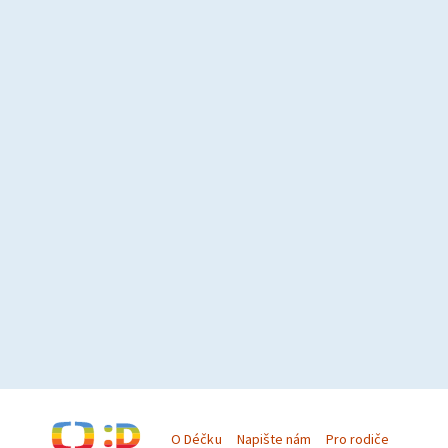
O Déčku
Napište nám
Pro rodiče