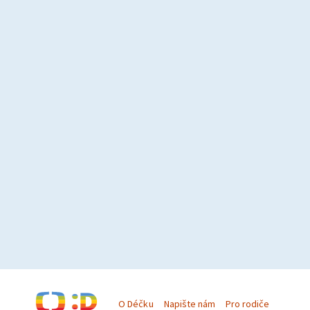
O Déčku
Napište nám
Pro rodiče