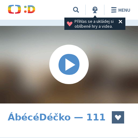
MENU
Přihlas se a ukládej si 
oblíbené hry a videa.
ÁbécéDéčko — 111