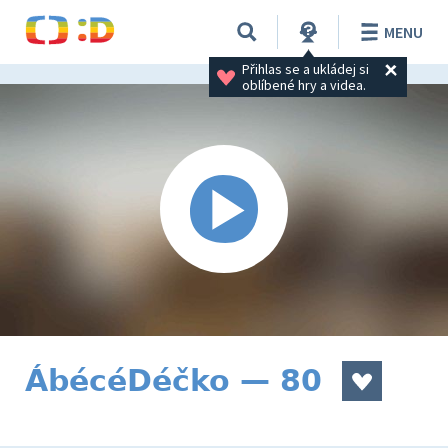
MENU
Přihlas se a ukládej si 
oblíbené hry a videa.
ÁbécéDéčko — 80