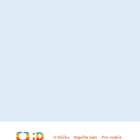
O Déčku
Napište nám
Pro rodiče