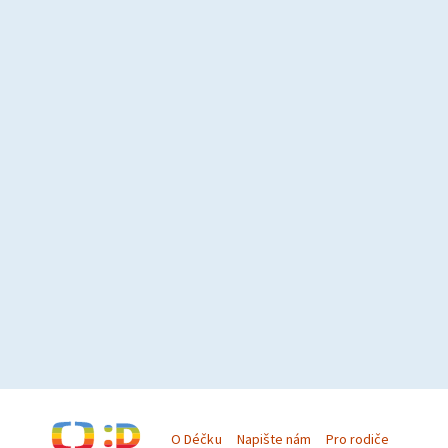
O Déčku
Napište nám
Pro rodiče