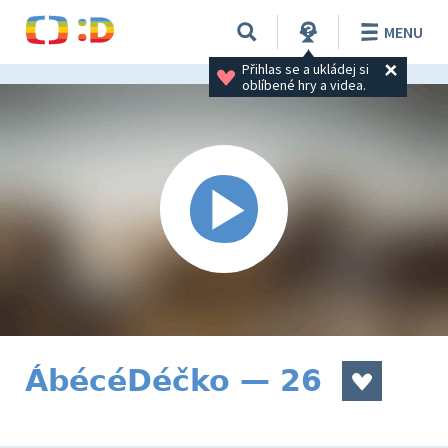
MENU
Přihlas se a ukládej si 
oblíbené hry a videa.
ÁbécéDéčko — 26