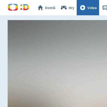
Domů
Hry
Videa