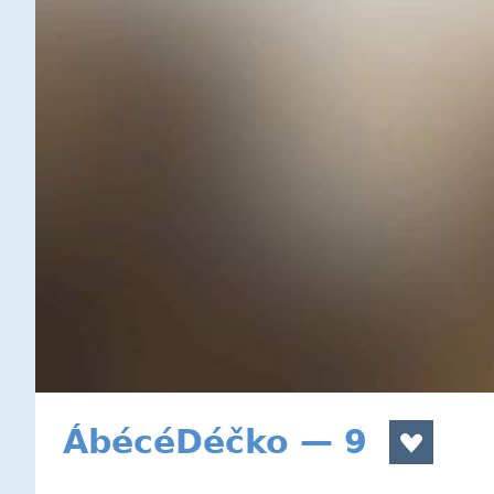
ÁbécéDéčko — 9