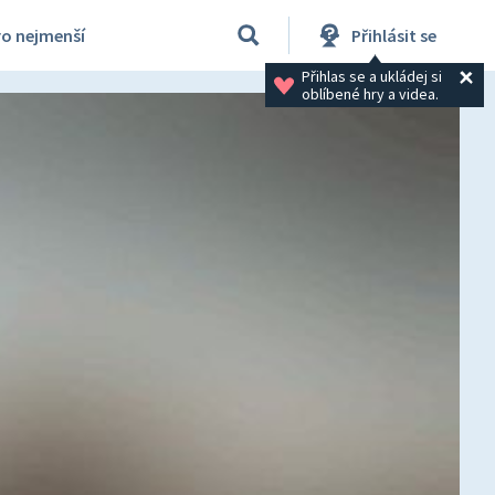
ro nejmenší
Přihlásit se
Přihlas se a ukládej si 
oblíbené hry a videa.