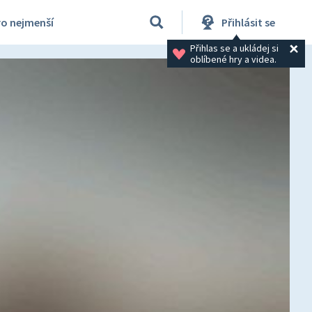
ro nejmenší
Přihlásit se
Přihlas se a ukládej si 
oblíbené hry a videa.