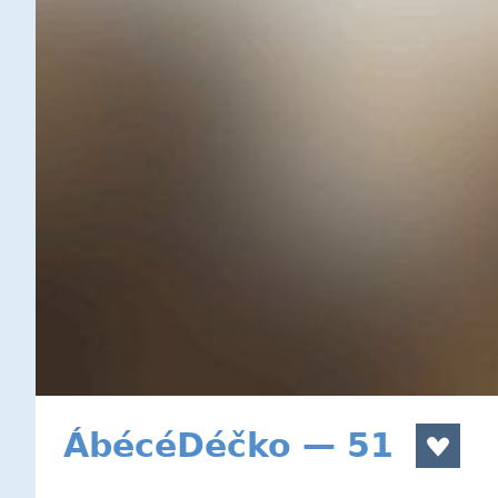
ÁbécéDéčko — 51