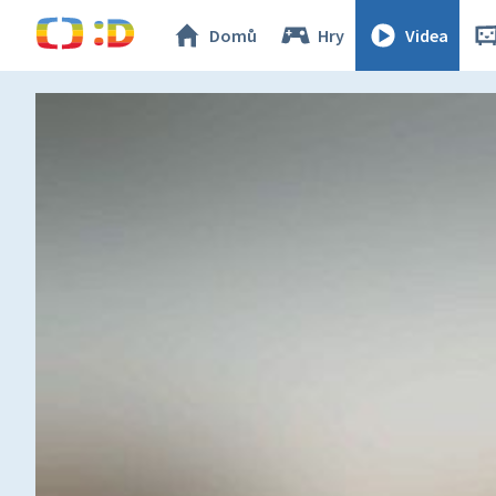
Domů
Hry
Videa