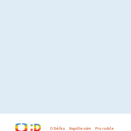
O Déčku
Napište nám
Pro rodiče