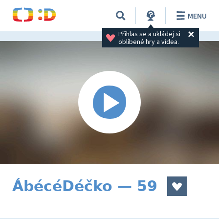
MENU
Přihlas se a ukládej si 
oblíbené hry a videa.
ÁbécéDéčko — 59