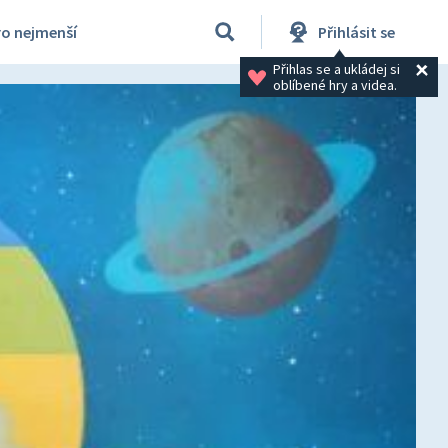
ro nejmenší
Přihlásit se
Přihlas se a ukládej si 
oblíbené hry a videa.