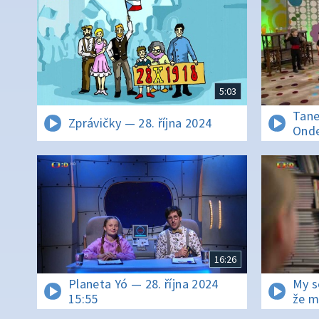
5:03
Tane
Zprávičky — 28. října 2024
Onde
16:26
Planeta Yó — 28. října 2024
My 
15:55
že m