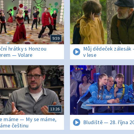
9:59
ční hrátky s Honzou
Můj dědeček zálesák 
rem — Volare
v lese
13:26
se máme — My se máme,
Bludiště — 28. října 2
áme češtinu