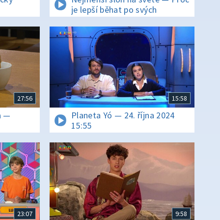
je lepší běhat po svých
27:56
15:58
a —
Planeta Yó — 24. října 2024
15:55
23:07
9:58