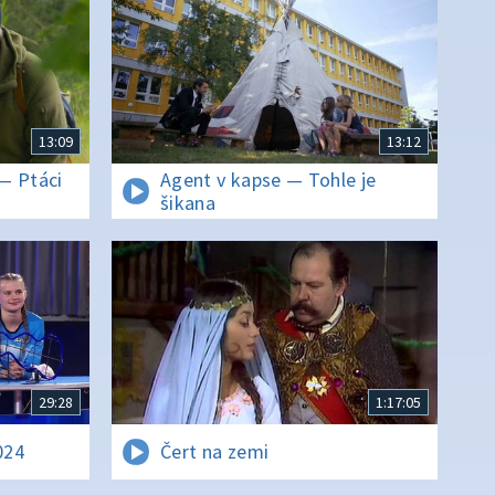
13:09
13:12
— Ptáci
Agent v kapse — Tohle je
šikana
29:28
1:17:05
024
Čert na zemi