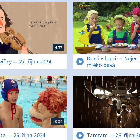
4:57
Draci v hrnci — Nejen
vičky — 27. října 2024
mléko dává
28:04
ata — 26. října 2024
Tamtam — 26. října 2