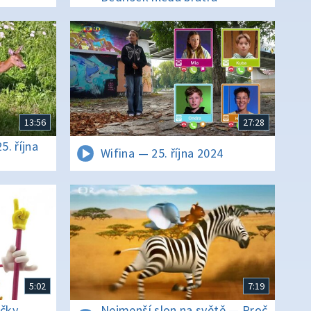
13:56
27:28
5. října
Wifina — 25. října 2024
5:02
7:19
áčky
Nejmenší slon na světě — Proč