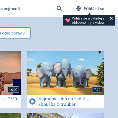
ro nejmenší
Přihlásit se
Přihlas se a ukládej si 
oblíbené hry a videa.
Podle pořadu
10:00
7:20
u — 7/10
Nejmenší slon na světě —
Zkouška z troubení