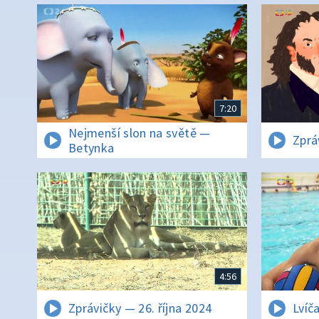
7:20
Nejmenší slon na světě —
Zprá
Betynka
4:56
Zprávičky — 26. října 2024
Lvíč