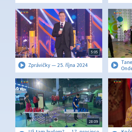
5:05
Tane
Zprávičky — 25. října 2024
Ond
modr
28:09
Už tam budem? — 17. prosince
Kočo