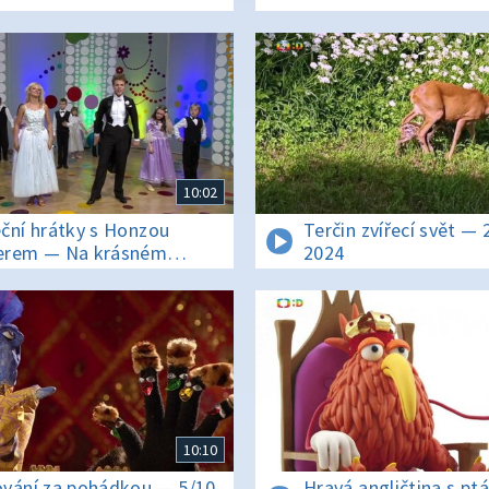
10:02
ční hrátky s Honzou
Terčin zvířecí svět — 2
erem — Na krásném
2024
ém Dunaji
10:10
vání za pohádkou — 5/10
Hravá angličtina s pt