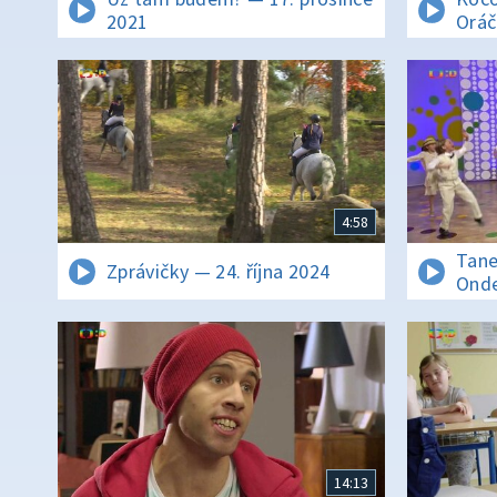
2021
Oráč
4:58
Tane
Zprávičky — 24. října 2024
Onde
14:13