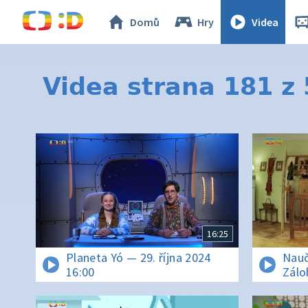
Domů
Hry
Videa
Videa strana 181 z
16:25
Planeta Yó — 29. října 2024
Nauč
16:00
Zálo