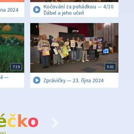
Kočování za pohádkou — 4/10
íjna 2024
Ďábel a jeho učeň
7:19
5:01
tě —
Zprávičky — 23. října 2024
é
č
k
o
99