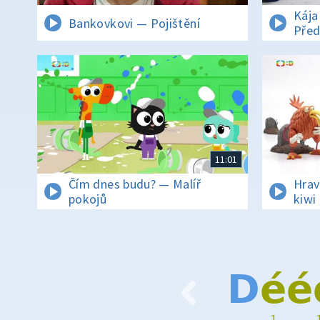
Kája
Bankovkovi — Pojištění
Před
oper
11:01
Čím dnes budu? — Malíř
Hrav
pokojů
kiwi
D
é
é
1
…