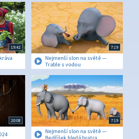
19:42
7:19
 kráva
Nejmenší slon na světě —
Trable s vodou
20:08
7:19
Nejmenší slon na světě —
024
Bedříšek hledá bratra