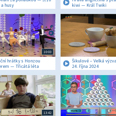
 a husy
kiwi — Král Twiki
10:03
ční hrátky s Honzou
Šikulové – Velká výzv
rem — Třicátá léta
24. října 2024
13:42