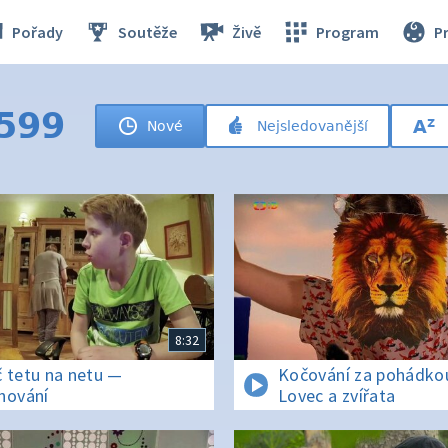
Pořady
Soutěže
Živě
Program
P
 599
Nové
Nejsledovanější
8:32
 tetu na netu —
Kočování za pohádko
hování
Lovec a zvířata