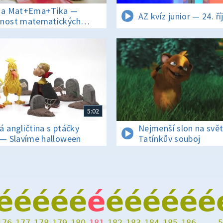
 a Mat+Ema+Tika —
AZ kvíz junior — 24. ř
nost matematických
ací
5:02
á angličtina s ptáčky
Nejmenší slon na svě
 — Slavíme halloween
Tatínkův souboj
é
é
é
é
é
é
é
é
é
é
é
é
176
177
178
179
180
181
182
183
184
185
186
…
5