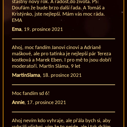
šťastný nový rok. A radost do života. PS:
Doufám že bude brzo další řada. A Tomáš a
Kristýnko, jste nejlepší. Mám vás moc ráda.
EMA
Ema
,
19. prosince 2021
Ahoj, moc fandím Janovi cinovi a Adrianě
maškové, ale pro tatínka je nejlepší pár Tereza
kostková a Marek Eben. I pro mě to jsou dobří
moderatoři. Martin Sláma, 9 let
MartinSlama
,
18. prosince 2021
Moc fandím sd 6!
Annie
,
17. prosince 2021
Ahoj nevím kdo vyhraje, ale přála bych si, aby