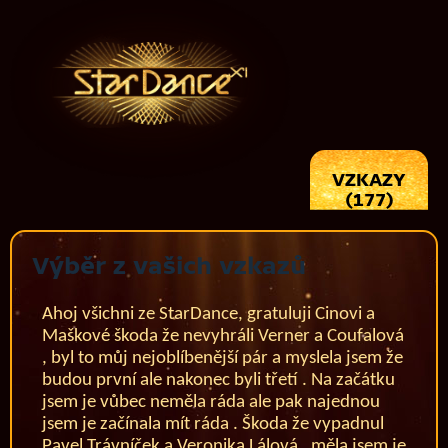
VZKAZY
(177)
Výběr z vašich vzkazů
Ahoj všichni ze StarDance, gratuluji Cinovi a
Maškové škoda že nevyhráli Verner a Coufalová
, byl to můj nejoblíbenější pár a myslela jsem že
budou první ale nakonec byli třetí . Na začátku
jsem je vůbec neměla ráda ale pak najednou
jsem je začínala mít ráda . Škoda že vypadnul
Pavel Trávníček a Veronika Lálová , měla jsem je