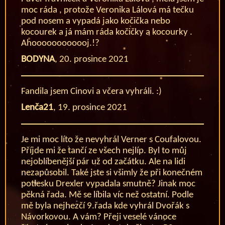
moc ráda , protože Veronika Lálová má tečku
pod nosem a vypadá jako kočička nebo
kocourek a já mám ráda kočičky a kocourky .
Ahoooooooooooj.!?
BODYNA
,
20. prosince 2021
Fandila jsem Cinovi a včera vyhráli. :)
Lenča21
,
19. prosince 2021
Je mi moc líto že nevyhrál Verner s Coufalovou.
Příjde mi že tančí ze všech nejlíp. Byl to můj
nejoblíbenější pár už od začátku. Ale na lidi
nezapůsobil. Také jste si všimly že při konečném
potlesku Drexler vypadala smutně? Jinak moc
pěkná řada. Mě se líbila víc než ostatní. Podle
mě byla nejhezčí 9.řada kde vyhrál Dvořák s
Návorkovou. A vám? Přeji veselé vánoce