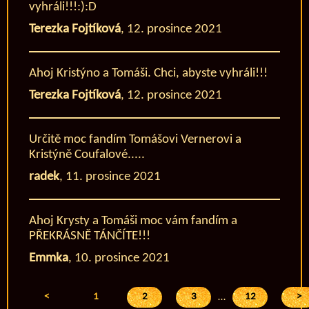
vyhráli!!!:):D
Terezka Fojtíková
,
12. prosince 2021
Ahoj Kristýno a Tomáši. Chci, abyste vyhráli!!!
Terezka Fojtíková
,
12. prosince 2021
Určitě moc fandím Tomášovi Vernerovi a
Kristýně Coufalové.....
radek
,
11. prosince 2021
Ahoj Krysty a Tomáši moc vám fandím a
PŘEKRÁSNĚ TÁNČÍTE!!!
Emmka
,
10. prosince 2021
<
1
2
3
…
12
>