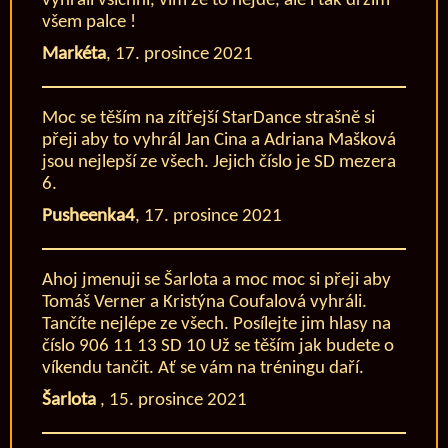
vyhráli všichni, vím že to nejde, ale i tak držím
všem palce !
Markéta
,
17. prosince 2021
Moc se těším na zítřejší StarDance strašně si
přeji aby to vyhrál Jan Cina a Adriana Mašková
jsou nejlepší ze všech. Jejich číslo je SD mezera
6.
Pusheenka4
,
17. prosince 2021
Ahoj jmenuji se Šarlota a moc moc si přeji aby
Tomáš Verner a Kristýna Coufalová vyhráli.
Tančíte nejlépe ze všech. Posílejte jim hlasy na
číslo 906 11 13 SD 10 Už se těším jak budete o
víkendu tančit. Ať se vám na tréningu daří.
Šarlota
,
15. prosince 2021