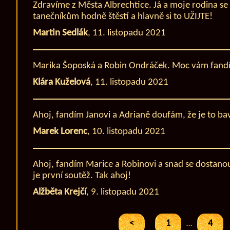
Zdravíme z Města Albrechtice. Já a moje rodina se
tanečníkům hodně štěstí a hlavně si to UŽIJTE!
Martin Sedlák
,
11. listopadu 2021
Marika Šoposká a Robin Ondráček. Moc vám fand
Klára Kuželová
,
11. listopadu 2021
Ahoj, fandím Janovi a Adrianě doufám, že je to baví
Marek Lorenc
,
10. listopadu 2021
Ahoj, fandím Marice a Robinovi a snad se dostanou
je první soutěž. Tak ahoj!
Alžběta Krejčí
,
9. listopadu 2021
<
1
4
…