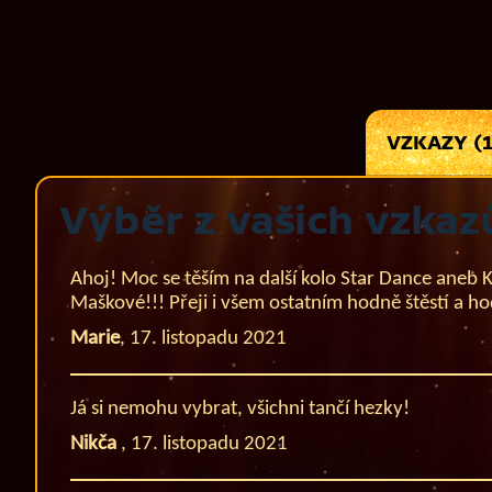
VZKAZY (1
Výběr z vašich vzkaz
Ahoj! Moc se těším na další kolo Star Dance aneb 
Maškové!!! Přeji i všem ostatním hodně štěstí a h
Marie
,
17. listopadu 2021
Já si nemohu vybrat, všichni tančí hezky!
Nikča
,
17. listopadu 2021