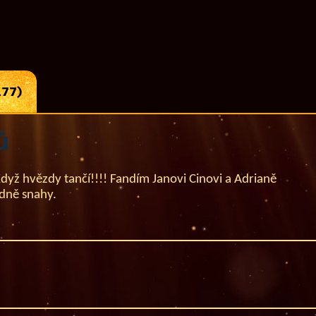
77)
ů
Když hvězdy tančí!!!! Fandím Janovi Cinovi a Adrianě
odně snahy.