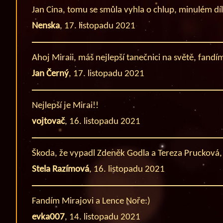
Jan Cina, tomu se smůla vyhla o chlup, minulém díl
Nenska
,
17. listopadu 2021
Ahoj Miraii, máš nejlepší tanečnici na světě, fand
Jan Černý
,
17. listopadu 2021
Nejlepší je Mirai!!
vojtovač
,
16. listopadu 2021
Škoda, že vypadl Zdeněk Godla a Tereza Prucková, 
Stela Razímová
,
16. listopadu 2021
Fandím Mirajovi a Lence Noře:)
evka007
,
14. listopadu 2021