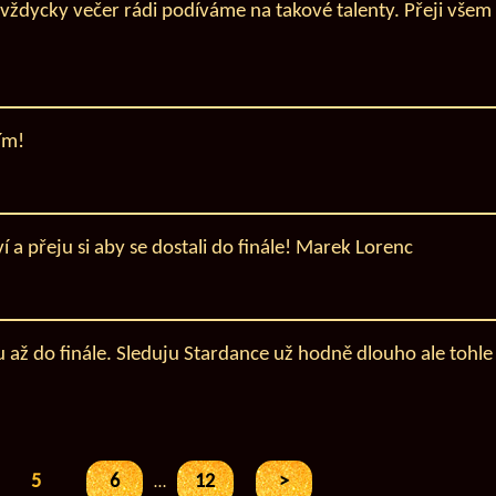
 vždycky večer rádi podíváme na takové talenty. Přeji všem
ím!
 a přeju si aby se dostali do finále! Marek Lorenc
 až do finále. Sleduju Stardance už hodně dlouho ale tohle
5
6
12
>
…