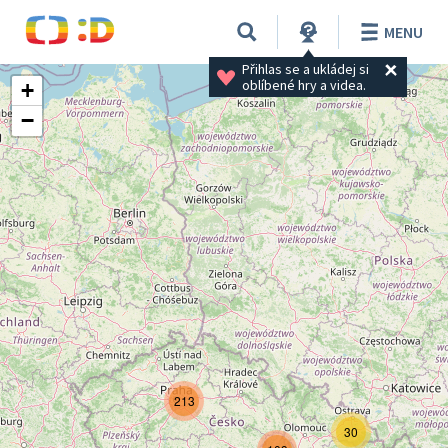
MENU
Přihlas se a ukládej si 
oblíbené hry a videa.
+
−
213
30