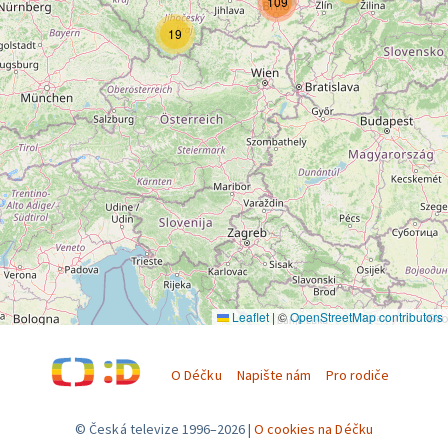
109
19
Leaflet
|
©
OpenStreetMap contributors
O Déčku
Napište nám
Pro rodiče
© Česká televize 1996–2026
O cookies na Déčku