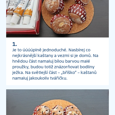
1.
Je to úúúúplně jednoduché. Nasbírej co
nejkrásnější kaštany a vezmi si je domů. Na
hnědou část namaluj bílou barvou malé
proužky, budou totiž znázorňovat bodliny
ježka. Na světlejší část – „bříško“ – kaštanů
namaluj jakoukoliv tvářičku.