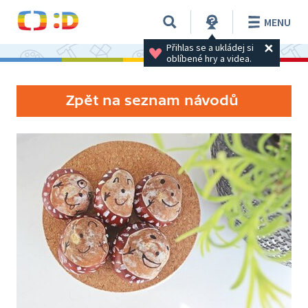
MENU
Přihlas se a ukládej si 
oblíbené hry a videa.
Zpět na seznam návodů