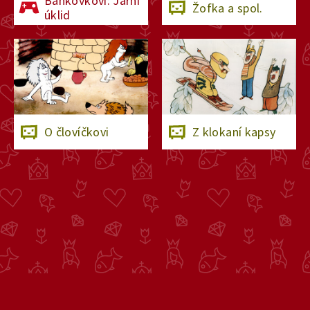
Bankovkovi: Jarní
Žofka a spol.
úklid
O človíčkovi
Z klokaní kapsy