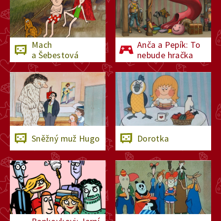
Mach
Anča a Pepík: To
a Šebestová
nebude hračka
Sněžný muž Hugo
Dorotka