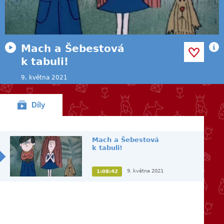
Mach a Šebestová
k tabuli!
9. května 2021
Díly
Mach a Šebestová
k tabuli!
9. května 2021
1:08:42