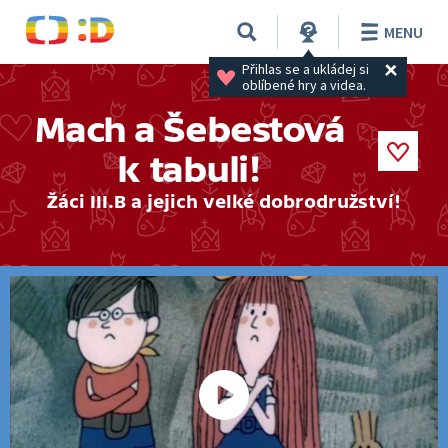
MENU
Přihlas se a ukládej si 
oblíbené hry a videa.
Mach a Šebestová
k tabuli!
Žáci III.B a jejich velké dobrodružství!