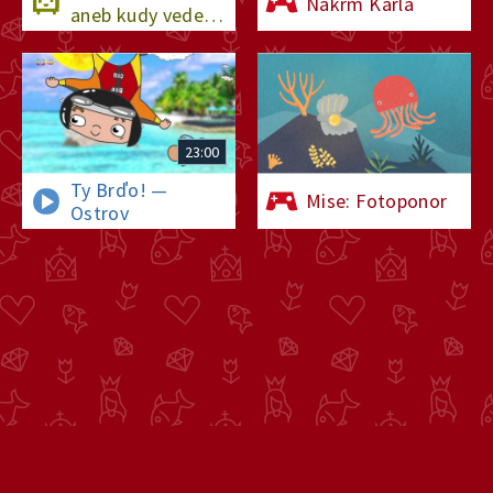
Nakrm Karla
aneb kudy vede
cesta na sever
23:00
Ty Brďo! —
Mise: Fotoponor
Ostrov