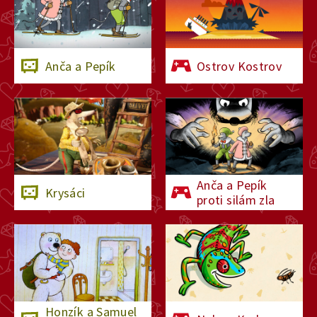
Anča a Pepík
Ostrov Kostrov
Anča a Pepík
Krysáci
proti silám zla
Honzík a Samuel