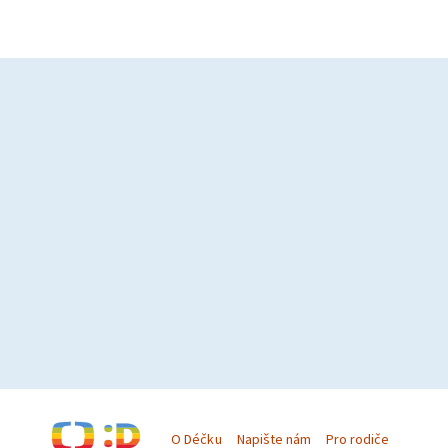
O Déčku
Napište nám
Pro rodiče