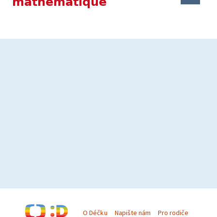
mathématique
O Déčku
Napište nám
Pro rodiče